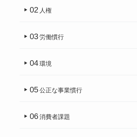
02
人権
03
労働慣行
04
環境
05
公正な事業慣行
06
消費者課題