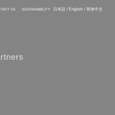
日本語
English
简体中文
TACT US
SUSTAINABILITY
rtners